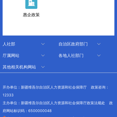
惠企政策
人社部
自治区政府部门
人社部
审计厅
厅属网站
各地人社部门
中国国家人才网
应急管理厅
中国新疆人才网
乌鲁木齐
其他相关机构网站
技能人才评价工作网
退役军人事务厅
新疆人事考试中心
伊犁哈萨克自治州
新华网新疆频道
国家社会保险公共服务平台
外事办公室
博尔塔拉蒙古自治州
新疆新闻网
开办单位：新疆维吾尔自治区人力资源和社会保障厅 政策咨询：
全国人社系统干部在线学习平台
住房和城乡建设厅
昌吉回族自治州
12333
新疆人民广播电台
交通运输厅
克孜勒苏柯尔克孜自治州
主办单位：新疆维吾尔自治区人力资源和社会保障厅政策法规处 政
新疆电视台
文化和旅游厅
府网站标识码：6500000048
喀什地区
天山网