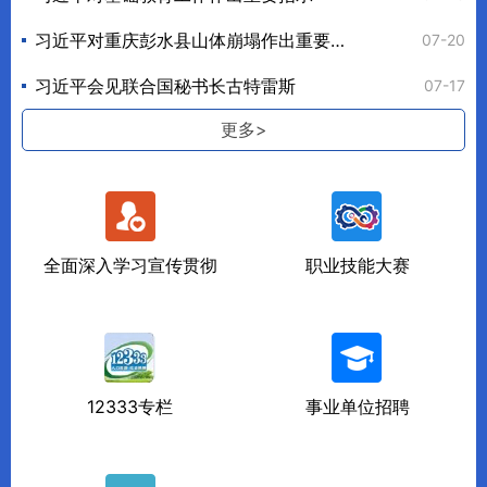
习近平对重庆彭水县山体崩塌作出重要指示
十届自治区党委第九轮巡视集中反馈会暨第十轮巡视动员部署会召开
提升农民工服务保障质效——《人力资源和社会保障事业发展“十五五”规划》系列解读
新疆阿克苏：阿瓦提县人社局联合新疆大学纺织与服装学院开展企业走访拓岗活动
新疆维吾尔自治区2026年全国杰出专业技术人才和中华技能大奖表彰推荐对象名单公示
08-04
07-30
07-20
07-22
07-27
习近平会见联合国秘书长古特雷斯
陈小江艾尔肯·吐尼亚孜会见出席2026年反恐国际研讨会中外嘉宾
新疆伊犁：尼勒克县开展就业见习基地核查督导工作
抓好“四化”建设 推进调解仲裁事业高质量发展——《人力资源和社会保障事业发展“十五五”规划》...
新疆警察学院2026年度公开招聘博士公告
08-04
07-28
07-24
07-17
07-21
更多>
全面深入学习宣传贯彻
职业技能大赛
12333专栏
事业单位招聘