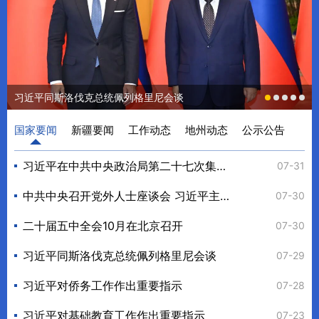
习近平同斯洛伐克总统佩列格里尼会谈
国家要闻
新疆要闻
工作动态
地州动态
公示公告
自治区党委十届十六次全会召开
习近平在中共中央政治局第二十七次集体学习时强调 强化政治引领 深化创新发展 高质量推进国防和军...
自治区人社系统加强政策和服务高品质供给专题培训班顺利举办
新疆阿克苏：阿瓦提县举办就业见习企业开放日暨专场招聘会活动
2025年度自治区人力资源服务业发展扶持资金拟奖补支持对象公示
08-06
08-06
08-05
08-07
07-31
陈小江艾尔肯·吐尼亚孜在中国铁路乌鲁木齐局集团走访调研
中共中央召开党外人士座谈会 习近平主持并发表重要讲话
新疆塔城：交通赋能促就业 乌苏人力资源集市以岗惠民揽英才
学政策、精统计、稳就业！2026年自治区就业政策暨就业统计业务培训班首期在阿勒泰开班
关于自治区2026年上半年特级技师名单的公示
08-06
08-04
08-04
07-30
08-07
二十届五中全会10月在北京召开
自治区人力资源和社会保障厅召开党组（扩大）会议
陈小江艾尔肯·吐尼亚孜在自治区商务厅调研座谈
新疆巴州：和硕县精准送岗到家门 暖民赋能促增收
2026年新疆克拉玛依市面向社会公开招聘高中教师公告
08-06
08-04
07-30
08-07
07-31
习近平同斯洛伐克总统佩列格里尼会谈
自治区人社厅党组理论学习中心组赴自治区非物质文化遗产馆开展实地研学
关于经鉴定因病完全丧失劳动能力人员的公示
陈小江艾尔肯·吐尼亚孜在自治区工信厅调研座谈
新疆吐鲁番：托克逊县社区开展“小专精”招聘会 让就业服务更贴民心
08-06
08-03
08-03
07-30
07-29
习近平对侨务工作作出重要指示
自治区党委常委会召开会议
新疆昌吉：阜康市开展“筑梦青春·实训赋能”高校学生创业启蒙专项培训暨企业开放日实践活动
推进人力资源服务业优质高效发展——《人力资源和社会保障事业发展“十五五”规划》系列解读
新疆中医药学院（筹）2026年面向社会公开招聘事业编制工作人员体检、考察结果及拟录用人员公示（...
08-05
07-28
07-29
07-28
07-31
习近平对基础教育工作作出重要指示
2026年反恐国际研讨会在新疆伊犁举行
喜讯！新疆斩获“创赢未来”全国赛二等奖！
新疆哈密：当招聘会遇上AI：一场3900余个岗位背后的就业新体验
新疆中医药学院（筹）2026年拟引进人员公示（第一批）
08-05
07-23
07-28
07-31
07-27