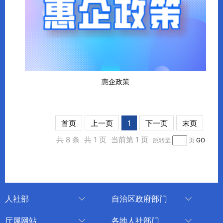
惠企政策
首页
上一页
1
下一页
末页
共 8 条
共 1 页
当前第 1 页
跳转至
页
GO
人社部
自治区政府部门
人社部
审计厅
厅属网站
各地人社部门