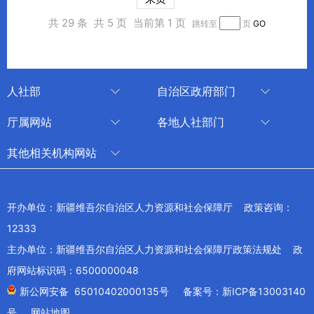
共 29 条
共 5 页
当前第 1 页
跳转至
页
GO
人社部
自治区政府部门
人社部
审计厅
厅属网站
各地人社部门
中国国家人才网
应急管理厅
中国新疆人才网
乌鲁木齐
其他相关机构网站
技能人才评价工作网
退役军人事务厅
新疆人事考试中心
伊犁哈萨克自治州
新华网新疆频道
国家社会保险公共服务平台
外事办公室
博尔塔拉蒙古自治州
新疆新闻网
开办单位：新疆维吾尔自治区人力资源和社会保障厅 政策咨询：
全国人社系统干部在线学习平台
住房和城乡建设厅
昌吉回族自治州
12333
新疆人民广播电台
交通运输厅
克孜勒苏柯尔克孜自治州
主办单位：新疆维吾尔自治区人力资源和社会保障厅政策法规处 政
新疆电视台
文化和旅游厅
府网站标识码：6500000048
喀什地区
天山网
商务厅
新公网安备 65010402000135号
备案号：新ICP备13003140
兵团网
号
网站地图