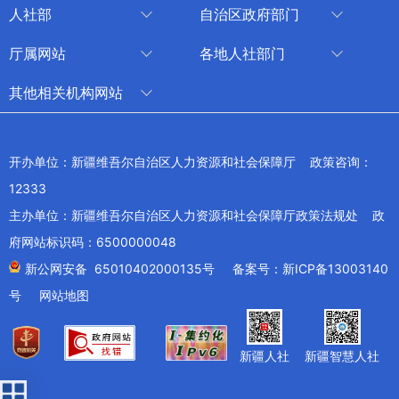
人社部
自治区政府部门
人社部
审计厅
厅属网站
各地人社部门
中国国家人才网
应急管理厅
中国新疆人才网
乌鲁木齐
其他相关机构网站
技能人才评价工作网
退役军人事务厅
新疆人事考试中心
伊犁哈萨克自治州
新华网新疆频道
国家社会保险公共服务平台
外事办公室
博尔塔拉蒙古自治州
新疆新闻网
开办单位：新疆维吾尔自治区人力资源和社会保障厅 政策咨询：
全国人社系统干部在线学习平台
住房和城乡建设厅
昌吉回族自治州
12333
新疆人民广播电台
交通运输厅
克孜勒苏柯尔克孜自治州
主办单位：新疆维吾尔自治区人力资源和社会保障厅政策法规处 政
新疆电视台
文化和旅游厅
府网站标识码：6500000048
喀什地区
天山网
商务厅
新公网安备 65010402000135号
备案号：新ICP备13003140
兵团网
号
网站地图
生态环境厅
教育部
农业农村厅
工业和信息化部
新疆人社
新疆智慧人社
卫生健康委员会
财政部
水利厅