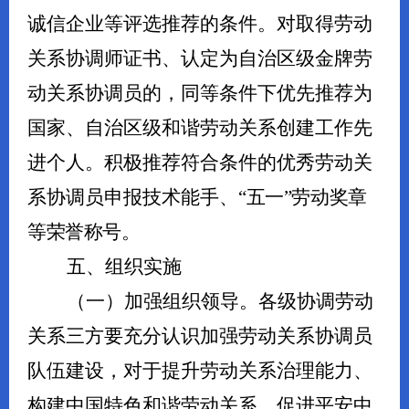
诚信企业等评选
推荐
的条件。
对
取得
劳动
关系协调师
证书
、认定为自治区级
金牌劳
动关系协调员
的，同等条件下
优先推荐
为
国家、自治区级和谐劳动关系创建工作先
进个人
。
积极推荐符合条件的优秀
劳动关
系协调员
申报技术能手、
“五一”劳动奖章
等荣誉称号。
五
、
组织实施
（一）加强组织领导。
各级协调劳动
关系三方要充分认识加强劳动关系协调员
队伍建设，对于提升劳动关系治理能力、
构建中国特色和谐劳动关系、促进平安中