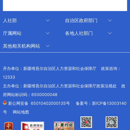
人社部
自治区政府部门
人社部
审计厅
厅属网站
各地人社部门
中国国家人才网
应急管理厅
中国新疆人才网
乌鲁木齐
其他相关机构网站
技能人才评价工作网
退役军人事务厅
新疆人事考试中心
伊犁哈萨克自治州
新华网新疆频道
国家社会保险公共服务平台
外事办公室
博尔塔拉蒙古自治州
新疆新闻网
开办单位：新疆维吾尔自治区人力资源和社会保障厅 政策咨询：
全国人社系统干部在线学习平台
住房和城乡建设厅
昌吉回族自治州
12333
新疆人民广播电台
交通运输厅
克孜勒苏柯尔克孜自治州
主办单位：新疆维吾尔自治区人力资源和社会保障厅政策法规处 政
新疆电视台
文化和旅游厅
府网站标识码：6500000048
喀什地区
天山网
商务厅
新公网安备 65010402000135号
备案号：新ICP备13003140
兵团网
号
网站地图
生态环境厅
教育部
农业农村厅
工业和信息化部