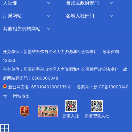
人社部
自治区政府部门
人社部
审计厅
厅属网站
各地人社部门
中国国家人才网
应急管理厅
中国新疆人才网
乌鲁木齐
其他相关机构网站
技能人才评价工作网
退役军人事务厅
新疆人事考试中心
伊犁哈萨克自治州
新华网新疆频道
国家社会保险公共服务平台
外事办公室
博尔塔拉蒙古自治州
新疆新闻网
开办单位：新疆维吾尔自治区人力资源和社会保障厅 政策咨询：
全国人社系统干部在线学习平台
住房和城乡建设厅
昌吉回族自治州
12333
新疆人民广播电台
交通运输厅
克孜勒苏柯尔克孜自治州
主办单位：新疆维吾尔自治区人力资源和社会保障厅政策法规处 政
新疆电视台
文化和旅游厅
府网站标识码：6500000048
喀什地区
天山网
商务厅
新公网安备 65010402000135号
备案号：新ICP备13003140
兵团网
号
网站地图
生态环境厅
教育部
农业农村厅
工业和信息化部
新疆人社
新疆智慧人社
卫生健康委员会
财政部
水利厅