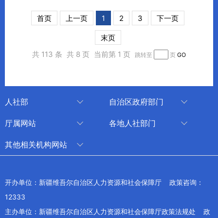
首页
上一页
1
2
3
下一页
末页
共 113 条
共 8 页
当前第 1 页
跳转至
页
GO
人社部
自治区政府部门
人社部
审计厅
厅属网站
各地人社部门
中国国家人才网
应急管理厅
中国新疆人才网
乌鲁木齐
其他相关机构网站
技能人才评价工作网
退役军人事务厅
新疆人事考试中心
伊犁哈萨克自治州
新华网新疆频道
国家社会保险公共服务平台
外事办公室
博尔塔拉蒙古自治州
新疆新闻网
开办单位：新疆维吾尔自治区人力资源和社会保障厅 政策咨询：
全国人社系统干部在线学习平台
住房和城乡建设厅
昌吉回族自治州
12333
新疆人民广播电台
交通运输厅
克孜勒苏柯尔克孜自治州
主办单位：新疆维吾尔自治区人力资源和社会保障厅政策法规处 政
新疆电视台