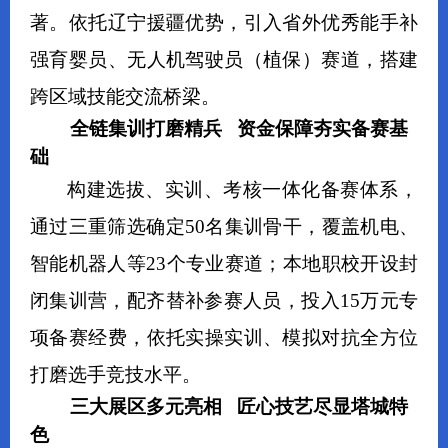
著。依托辽宁援疆优势，引入
省外优秀能手补
强育婴员、无人机驾驶员（植保）赛道
，搭建
跨区域技能交流桥梁。
全链集训打磨精兵 资金保障夯实备赛基
础
构建选拔、实训、考核一体化备赛体系，
通过三重筛选确定50名集训骨干，覆盖
机电、
智能机器人
等23个专业赛道；本地职校开设封
闭集训营，配齐替补参赛人员，投入15万元专
项备赛经费，依托实操实训、模拟对抗全方位
打磨选手竞技水平。
三大展区多元亮相 匠心技艺尽显塔城特
色