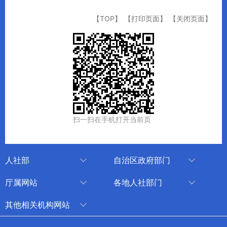
【TOP】
【打印页面】
【关闭页面】
扫一扫在手机打开当前页
人社部
自治区政府部门
人社部
审计厅
厅属网站
各地人社部门
中国国家人才网
应急管理厅
中国新疆人才网
乌鲁木齐
其他相关机构网站
技能人才评价工作网
退役军人事务厅
新疆人事考试中心
伊犁哈萨克自治州
新华网新疆频道