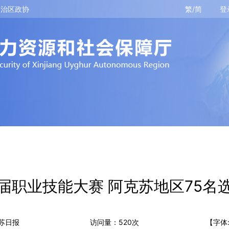
自治区政协
繁/简
登
届职业技能大赛 阿克苏地区75名
苏日报
访问量：
520
次
【字体