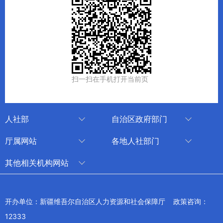
扫一扫在手机打开当前页
人社部
自治区政府部门
人社部
审计厅
厅属网站
各地人社部门
中国国家人才网
应急管理厅
中国新疆人才网
乌鲁木齐
其他相关机构网站
技能人才评价工作网
退役军人事务厅
新疆人事考试中心
伊犁哈萨克自治州
新华网新疆频道
国家社会保险公共服务平台
外事办公室
博尔塔拉蒙古自治州
新疆新闻网
开办单位：新疆维吾尔自治区人力资源和社会保障厅 政策咨询：
全国人社系统干部在线学习平台
住房和城乡建设厅
昌吉回族自治州
12333
新疆人民广播电台