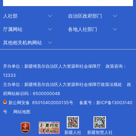
人社部
自治区政府部门
人社部
审计厅
厅属网站
各地人社部门
中国国家人才网
应急管理厅
中国新疆人才网
乌鲁木齐
其他相关机构网站
技能人才评价工作网
退役军人事务厅
新疆人事考试中心
伊犁哈萨克自治州
新华网新疆频道
国家社会保险公共服务平台
外事办公室
博尔塔拉蒙古自治州
新疆新闻网
开办单位：新疆维吾尔自治区人力资源和社会保障厅 政策咨询：
全国人社系统干部在线学习平台
住房和城乡建设厅
昌吉回族自治州
12333
新疆人民广播电台
交通运输厅
克孜勒苏柯尔克孜自治州
主办单位：新疆维吾尔自治区人力资源和社会保障厅政策法规处 政
新疆电视台
文化和旅游厅
府网站标识码：6500000048
喀什地区
天山网
商务厅
新公网安备 65010402000135号
备案号：新ICP备13003140
兵团网
号
网站地图
生态环境厅
教育部
农业农村厅
工业和信息化部
新疆人社
新疆智慧人社
卫生健康委员会