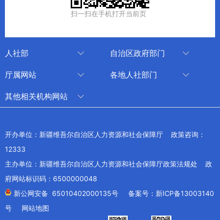
扫一扫在手机打开当前页
人社部
自治区政府部门
人社部
审计厅
厅属网站
各地人社部门
中国国家人才网
应急管理厅
中国新疆人才网
乌鲁木齐
其他相关机构网站
技能人才评价工作网
退役军人事务厅
新疆人事考试中心
伊犁哈萨克自治州
新华网新疆频道
国家社会保险公共服务平台
外事办公室
博尔塔拉蒙古自治州
新疆新闻网
开办单位：新疆维吾尔自治区人力资源和社会保障厅 政策咨询：
全国人社系统干部在线学习平台
住房和城乡建设厅
昌吉回族自治州
12333
新疆人民广播电台
交通运输厅
克孜勒苏柯尔克孜自治州
主办单位：新疆维吾尔自治区人力资源和社会保障厅政策法规处 政
新疆电视台
文化和旅游厅
府网站标识码：6500000048
喀什地区
天山网
商务厅
新公网安备 65010402000135号
备案号：新ICP备13003140
兵团网
号
网站地图
生态环境厅
教育部