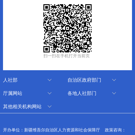
扫一扫在手机打开当前页
人社部
自治区政府部门
人社部
审计厅
厅属网站
各地人社部门
中国国家人才网
应急管理厅
中国新疆人才网
乌鲁木齐
其他相关机构网站
技能人才评价工作网
退役军人事务厅
新疆人事考试中心
伊犁哈萨克自治州
新华网新疆频道
国家社会保险公共服务平台
外事办公室
博尔塔拉蒙古自治州
新疆新闻网
开办单位：新疆维吾尔自治区人力资源和社会保障厅 政策咨询：
全国人社系统干部在线学习平台
住房和城乡建设厅