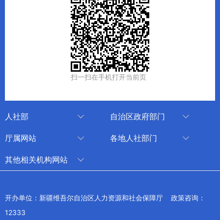
扫一扫在手机打开当前页
人社部
自治区政府部门
人社部
审计厅
厅属网站
各地人社部门
中国国家人才网
应急管理厅
中国新疆人才网
乌鲁木齐
其他相关机构网站
技能人才评价工作网
退役军人事务厅
新疆人事考试中心
伊犁哈萨克自治州
新华网新疆频道
国家社会保险公共服务平台
外事办公室
博尔塔拉蒙古自治州
新疆新闻网
开办单位：新疆维吾尔自治区人力资源和社会保障厅 政策咨询：
全国人社系统干部在线学习平台
住房和城乡建设厅
昌吉回族自治州
12333
新疆人民广播电台