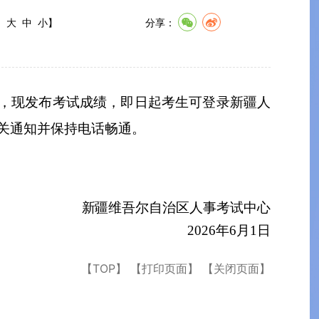
:
大
中
小
】
分享：
，现发布
考试
成绩，即日起考
生可登录新疆人
关通知并保持电话畅通。
新
疆维吾尔自治区人事考试中心
202
6
年
6
月
1
日
【TOP】
【打印页面】
【关闭页面】