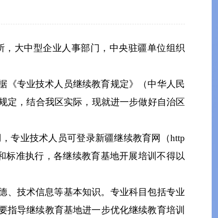
所
，
大中型企业人事部门
，
中央驻疆单位
组织
据《专业技术人员继续教育规定》（中华人民
规定，
结合我区实际，现就
进一步
做好
自治区
用
，
专业技术
人员可登录新疆继续教育网
（
http
和标准执行
，
各继续教育基地
开展培训
不得以
德、技术信息等基本知识
。专业科目
包括专业
要指导
继续教育基地进一步优化继续教育培训