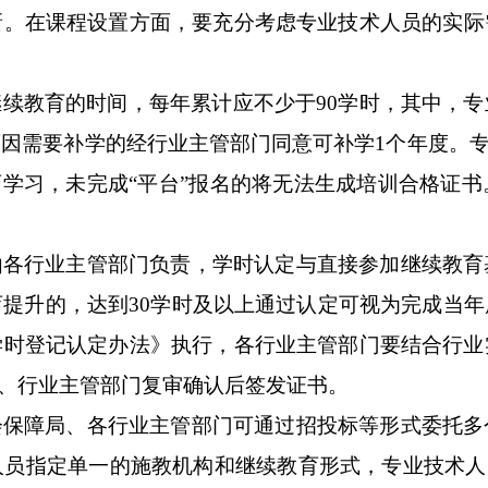
新
。
在课程设置方面
，要
充分考虑专业技术人员的实际
继续教育的时间，每年累计应不少于
90
学时，其中，专
原因需要补学的经行业主管部门同意可补学
1
个年度。
育学习，
未完成
“
平台
”
报名的
将无法生成培训合格证书
由各行业主管部门负责，
学时认定与直接
参加继续教育
育提升的，达到
30
学时及以上通过认定可视为完成当年
学时
登记认定办法》
执行
，各行业主管部门要结合行业
、行业主管部门复审确认后签发证书。
会保障局、各行业主管部门可通过招投标等形式委托多
人员指定单一的
施教机构和继续教育形式，
专业技术人