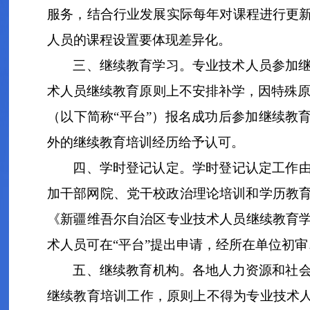
服务，
结合行业发展实际
每年
对
课程
进行
更
人员的课程设置要
体现
差异化。
三、继续教育
学习
。
专业技术人员参加
术人员继续教育原则上不安排补学，因特殊
（以下简称
“
平台
”
）
报名成功后参加继续教
外的继续教育培训经历
给予认可
。
四、学时登记认定。
学时登记认定工作
加干部网院、党干校政治理论培训和学历教
《新疆维吾尔自治区专业技术人员继续教育
术人员
可在
“
平台
”
提出申请，经所在单位初审
五、继续教育
机构
。
各地人力资源和社
继续教育培训工作，原则上不得为专业技术