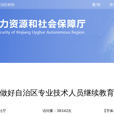
自治区政协
繁/简
登
做好自治区专业技术人员继续教
社厅
访问量：
38342
次
【字体