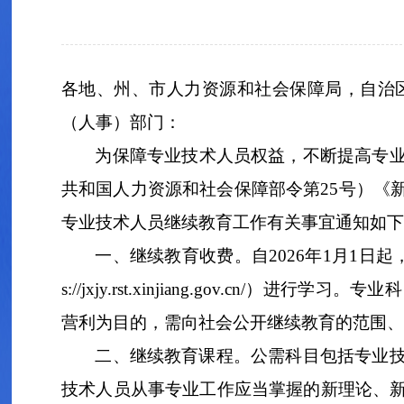
各地、州、市人力资源和社会保障局，自治
（
人事
）
部门：
为
保障专业技术人员权益，不断提高专
共和国人力资源和社会保障部令第
25
号）《
专业技术人员继续教育工作
有关
事宜
通知如下
一、继续教育收费。自
2026
年
1
月
1
日起
s://jxjy.rst.xinjiang.gov.cn/
）
进行学习。专业科
营利为目的
，需向社会公开继续教育的范围、
二、继续教育课程。公需科目
包括专业
技术人员从事专业工作应当掌握的新理论、