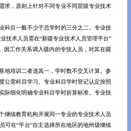
需求，原则上针对不同专业不同层级专业技术
业科目一般不少于总学时的三分之二。专业技
专业技术人员需
在
“
新疆专业技术人员管理平台
”
。因工作关系调入疆内的专技人员，
对其在
疆
基地培训
二者选其一，学时数不
交叉
计算
。
参
度公需科目学习。专业科目学时登记认定按照
实际细化
明确
专业科目学时折算标准。
专业技
个继续教育
机构
开展同一专业的专业技术人员
员
可在
“
平台
”
自
主
选择所在地区的地州级
继续