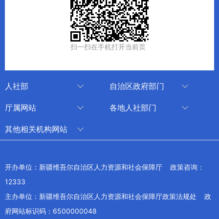
扫一扫在手机打开当前页
人社部
自治区政府部门
人社部
审计厅
厅属网站
各地人社部门
中国国家人才网
应急管理厅
中国新疆人才网
乌鲁木齐
其他相关机构网站
技能人才评价工作网
退役军人事务厅
新疆人事考试中心
伊犁哈萨克自治州
新华网新疆频道
国家社会保险公共服务平台
外事办公室
博尔塔拉蒙古自治州
新疆新闻网
开办单位：新疆维吾尔自治区人力资源和社会保障厅 政策咨询：
全国人社系统干部在线学习平台
住房和城乡建设厅
昌吉回族自治州
12333
新疆人民广播电台
交通运输厅
克孜勒苏柯尔克孜自治州
主办单位：新疆维吾尔自治区人力资源和社会保障厅政策法规处 政
新疆电视台
文化和旅游厅
府网站标识码：6500000048
喀什地区
天山网