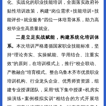
化、实战化的职业技能培训，全面落实政府补
贴性培训政策，构建
“
岗位需求
+
技能培训
+
技
能评价
+
就业服务
”
四位一体培育体系，
助力
高
校毕业生
高质量就业。
二是
立足实
战赋能
，
构建系统化培训
体
系
。
本次培训严格遵循国家职业技能标准，坚
持
“
理论夯实、实操赋能、学用结合、注重实
效
”
的原则，在培训模式上，推行
“
校企联动、
产教融合
”
培育模式。整合乌鲁木齐市优质职业
培训机构、行业龙头企业、
优秀
师资资源，组
建专业授课团队，采用
“
线下集中授课
+
机房实
操演练
+
案例模拟实训
”
相结合的方式开展培