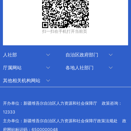
扫一扫在手机打开当前页
人社部
自治区政府部门
人社部
审计厅
厅属网站
各地人社部门
中国国家人才网
应急管理厅
中国新疆人才网
乌鲁木齐
其他相关机构网站
技能人才评价工作网
退役军人事务厅
新疆人事考试中心
伊犁哈萨克自治州
新华网新疆频道
国家社会保险公共服务平台
外事办公室
博尔塔拉蒙古自治州
新疆新闻网
开办单位：新疆维吾尔自治区人力资源和社会保障厅 政策咨询：
全国人社系统干部在线学习平台
住房和城乡建设厅
昌吉回族自治州
12333
新疆人民广播电台
交通运输厅
克孜勒苏柯尔克孜自治州
主办单位：新疆维吾尔自治区人力资源和社会保障厅政策法规处 政
新疆电视台
文化和旅游厅
府网站标识码：6500000048
喀什地区