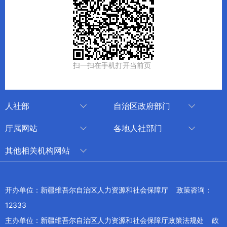
扫一扫在手机打开当前页
人社部
自治区政府部门
人社部
审计厅
厅属网站
各地人社部门
中国国家人才网
应急管理厅
中国新疆人才网
乌鲁木齐
其他相关机构网站
技能人才评价工作网
退役军人事务厅
新疆人事考试中心
伊犁哈萨克自治州
新华网新疆频道
国家社会保险公共服务平台
外事办公室
博尔塔拉蒙古自治州
新疆新闻网
开办单位：新疆维吾尔自治区人力资源和社会保障厅 政策咨询：
全国人社系统干部在线学习平台
住房和城乡建设厅
昌吉回族自治州
12333
新疆人民广播电台
交通运输厅
克孜勒苏柯尔克孜自治州
主办单位：新疆维吾尔自治区人力资源和社会保障厅政策法规处 政
新疆电视台