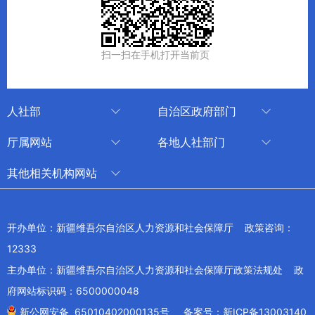
扫一扫在手机打开当前页
人社部
自治区政府部门
人社部
审计厅
厅属网站
各地人社部门
中国国家人才网
应急管理厅
中国新疆人才网
乌鲁木齐
其他相关机构网站
技能人才评价工作网
退役军人事务厅
新疆人事考试中心
伊犁哈萨克自治州
新华网新疆频道
国家社会保险公共服务平台
外事办公室
博尔塔拉蒙古自治州
新疆新闻网
开办单位：新疆维吾尔自治区人力资源和社会保障厅 政策咨询：
全国人社系统干部在线学习平台
住房和城乡建设厅
昌吉回族自治州
12333
新疆人民广播电台
交通运输厅
克孜勒苏柯尔克孜自治州
主办单位：新疆维吾尔自治区人力资源和社会保障厅政策法规处 政
新疆电视台
文化和旅游厅
府网站标识码：6500000048
喀什地区
天山网
商务厅
新公网安备 65010402000135号
备案号：新ICP备13003140