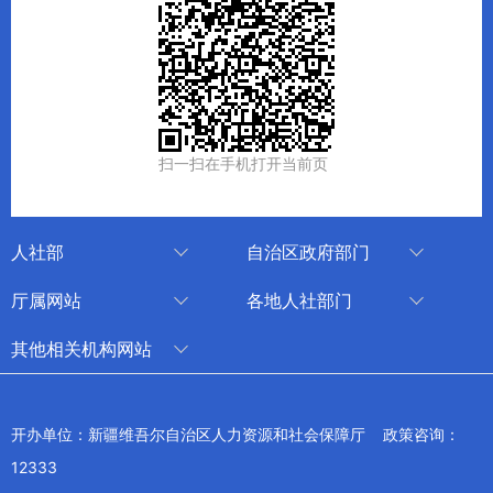
扫一扫在手机打开当前页
人社部
自治区政府部门
人社部
审计厅
厅属网站
各地人社部门
中国国家人才网
应急管理厅
中国新疆人才网
乌鲁木齐
其他相关机构网站
技能人才评价工作网
退役军人事务厅
新疆人事考试中心
伊犁哈萨克自治州
新华网新疆频道
国家社会保险公共服务平台
外事办公室
博尔塔拉蒙古自治州
新疆新闻网
开办单位：新疆维吾尔自治区人力资源和社会保障厅 政策咨询：
全国人社系统干部在线学习平台
住房和城乡建设厅
昌吉回族自治州
12333
新疆人民广播电台
交通运输厅