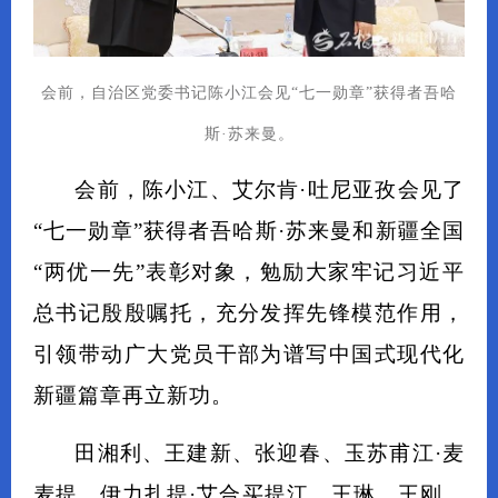
会前，自治区党委书记陈小江会见“七一勋章”获得者吾哈
斯·苏来曼。
会前，陈小江、艾尔肯·吐尼亚孜会见了
“七一勋章”获得者吾哈斯·苏来曼和新疆全国
“两优一先”表彰对象，勉励大家牢记习近平
总书记殷殷嘱托，充分发挥先锋模范作用，
引领带动广大党员干部为谱写中国式现代化
新疆篇章再立新功。
田湘利、王建新、张迎春、玉苏甫江·麦
麦提、伊力扎提·艾合买提江、王琳、王刚，