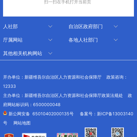
扫一扫在手机打开当前页
人社部
自治区政府部门
人社部
审计厅
厅属网站
各地人社部门
中国国家人才网
应急管理厅
中国新疆人才网
乌鲁木齐
其他相关机构网站
技能人才评价工作网
退役军人事务厅
新疆人事考试中心
伊犁哈萨克自治州
新华网新疆频道
国家社会保险公共服务平台
外事办公室
博尔塔拉蒙古自治州
新疆新闻网
开办单位：新疆维吾尔自治区人力资源和社会保障厅 政策咨询：
全国人社系统干部在线学习平台
住房和城乡建设厅
昌吉回族自治州
12333
新疆人民广播电台
交通运输厅
克孜勒苏柯尔克孜自治州
主办单位：新疆维吾尔自治区人力资源和社会保障厅政策法规处 政
新疆电视台
文化和旅游厅
府网站标识码：6500000048
喀什地区
天山网
商务厅
新公网安备 65010402000135号
备案号：新ICP备13003140
兵团网
号
网站地图
生态环境厅
教育部
农业农村厅