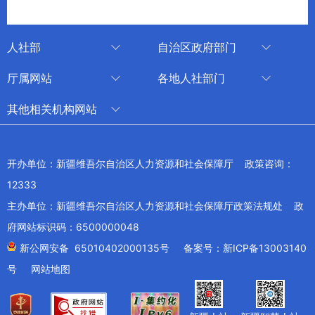
人社部
自治区政府部门
人社部
审计厅
厅属网站
各地人社部门
中国国家人才网
应急管理厅
中国新疆人才网
乌鲁木齐
其他相关机构网站
技能人才评价工作网
退役军人事务厅
新疆人事考试中心
伊犁哈萨克自治州
新华网新疆频道
国家社会保险公共服务平台
外事办公室
博尔塔拉蒙古自治州
新疆新闻网
开办单位：新疆维吾尔自治区人力资源和社会保障厅 政策咨询：
全国人社系统干部在线学习平台
住房和城乡建设厅
昌吉回族自治州
12333
新疆人民广播电台
交通运输厅
克孜勒苏柯尔克孜自治州
主办单位：新疆维吾尔自治区人力资源和社会保障厅政策法规处 政
新疆电视台
文化和旅游厅
府网站标识码：6500000048
喀什地区
天山网
商务厅
新公网安备 65010402000135号
备案号：新ICP备13003140
兵团网
号
网站地图
生态环境厅
教育部
农业农村厅
工业和信息化部