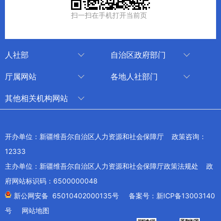
扫一扫在手机打开当前页
人社部
自治区政府部门
人社部
审计厅
厅属网站
各地人社部门
中国国家人才网
应急管理厅
中国新疆人才网
乌鲁木齐
其他相关机构网站
技能人才评价工作网
退役军人事务厅
新疆人事考试中心
伊犁哈萨克自治州
新华网新疆频道
国家社会保险公共服务平台
外事办公室
博尔塔拉蒙古自治州
新疆新闻网
开办单位：新疆维吾尔自治区人力资源和社会保障厅 政策咨询：
全国人社系统干部在线学习平台
住房和城乡建设厅
昌吉回族自治州
12333
新疆人民广播电台
交通运输厅
克孜勒苏柯尔克孜自治州
主办单位：新疆维吾尔自治区人力资源和社会保障厅政策法规处 政
新疆电视台
文化和旅游厅
府网站标识码：6500000048
喀什地区
天山网
商务厅
新公网安备 65010402000135号
备案号：新ICP备13003140
兵团网
号
网站地图
生态环境厅