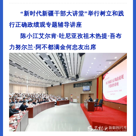
“新时代新疆干部大讲堂”举行树立和践
行正确政绩观专题辅导讲座
陈小江艾尔肯·吐尼亚孜祖木热提·吾布
力努尔兰·阿不都满金何忠友出席