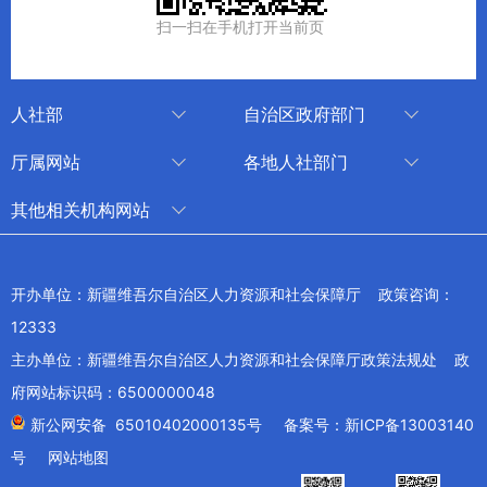
扫一扫在手机打开当前页
人社部
自治区政府部门
人社部
审计厅
厅属网站
各地人社部门
中国国家人才网
应急管理厅
中国新疆人才网
乌鲁木齐
其他相关机构网站
技能人才评价工作网
退役军人事务厅
新疆人事考试中心
伊犁哈萨克自治州
新华网新疆频道
国家社会保险公共服务平台
外事办公室
博尔塔拉蒙古自治州
新疆新闻网
开办单位：新疆维吾尔自治区人力资源和社会保障厅 政策咨询：
全国人社系统干部在线学习平台
住房和城乡建设厅
昌吉回族自治州
12333
新疆人民广播电台
交通运输厅
克孜勒苏柯尔克孜自治州
主办单位：新疆维吾尔自治区人力资源和社会保障厅政策法规处 政
新疆电视台
文化和旅游厅
府网站标识码：6500000048
喀什地区
天山网
商务厅
新公网安备 65010402000135号
备案号：新ICP备13003140
兵团网
号
网站地图
生态环境厅
教育部