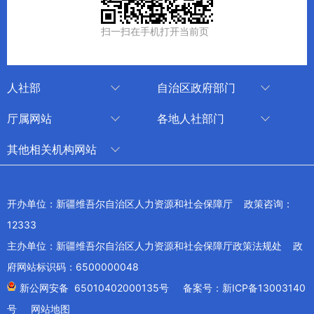
扫一扫在手机打开当前页
人社部
自治区政府部门
人社部
审计厅
厅属网站
各地人社部门
中国国家人才网
应急管理厅
中国新疆人才网
乌鲁木齐
其他相关机构网站
技能人才评价工作网
退役军人事务厅
新疆人事考试中心
伊犁哈萨克自治州
新华网新疆频道
国家社会保险公共服务平台
外事办公室
博尔塔拉蒙古自治州
新疆新闻网
开办单位：新疆维吾尔自治区人力资源和社会保障厅 政策咨询：
全国人社系统干部在线学习平台
住房和城乡建设厅
昌吉回族自治州
12333
新疆人民广播电台
交通运输厅
克孜勒苏柯尔克孜自治州
主办单位：新疆维吾尔自治区人力资源和社会保障厅政策法规处 政
新疆电视台
文化和旅游厅
府网站标识码：6500000048
喀什地区
天山网
商务厅
新公网安备 65010402000135号
备案号：新ICP备13003140
兵团网
号
网站地图
生态环境厅