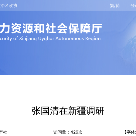
自治区政协
繁/简
登
张国清在新疆调研
华社
访问量：
426
次
【字体