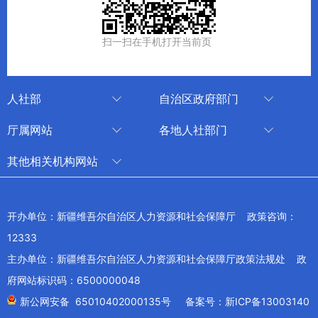
扫一扫在手机打开当前页
人社部
自治区政府部门
人社部
审计厅
厅属网站
各地人社部门
中国国家人才网
应急管理厅
中国新疆人才网
乌鲁木齐
其他相关机构网站
技能人才评价工作网
退役军人事务厅
新疆人事考试中心
伊犁哈萨克自治州
新华网新疆频道
国家社会保险公共服务平台
外事办公室
博尔塔拉蒙古自治州
新疆新闻网
开办单位：新疆维吾尔自治区人力资源和社会保障厅 政策咨询：
全国人社系统干部在线学习平台
住房和城乡建设厅
昌吉回族自治州
12333
新疆人民广播电台
交通运输厅
克孜勒苏柯尔克孜自治州
主办单位：新疆维吾尔自治区人力资源和社会保障厅政策法规处 政
新疆电视台
文化和旅游厅
府网站标识码：6500000048
喀什地区
天山网
商务厅
新公网安备 65010402000135号
备案号：新ICP备13003140
兵团网