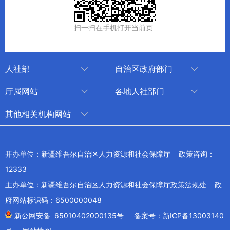
扫一扫在手机打开当前页
人社部
自治区政府部门
人社部
审计厅
厅属网站
各地人社部门
中国国家人才网
应急管理厅
中国新疆人才网
乌鲁木齐
其他相关机构网站
技能人才评价工作网
退役军人事务厅
新疆人事考试中心
伊犁哈萨克自治州
新华网新疆频道
国家社会保险公共服务平台
外事办公室
博尔塔拉蒙古自治州
新疆新闻网
开办单位：新疆维吾尔自治区人力资源和社会保障厅 政策咨询：
全国人社系统干部在线学习平台
住房和城乡建设厅
昌吉回族自治州
12333
新疆人民广播电台
交通运输厅
克孜勒苏柯尔克孜自治州
主办单位：新疆维吾尔自治区人力资源和社会保障厅政策法规处 政
新疆电视台
文化和旅游厅
府网站标识码：6500000048
喀什地区
天山网
商务厅
新公网安备 65010402000135号
备案号：新ICP备13003140
兵团网