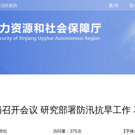
自治区政协
繁/简
登
召开会议 研究部署防汛抗旱工作
华社
访问量：
275
次
【字体