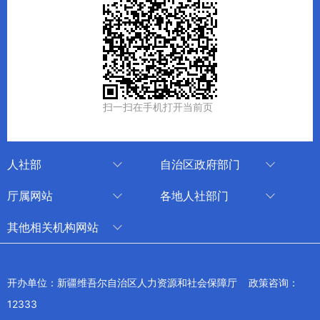
扫一扫在手机打开当前页
人社部
自治区政府部门
人社部
审计厅
厅属网站
各地人社部门
中国国家人才网
应急管理厅
中国新疆人才网
乌鲁木齐
其他相关机构网站
技能人才评价工作网
退役军人事务厅
新疆人事考试中心
伊犁哈萨克自治州
新华网新疆频道
国家社会保险公共服务平台
外事办公室
博尔塔拉蒙古自治州
新疆新闻网
开办单位：新疆维吾尔自治区人力资源和社会保障厅 政策咨询：
全国人社系统干部在线学习平台
住房和城乡建设厅
昌吉回族自治州
12333
新疆人民广播电台
交通运输厅