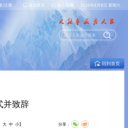
录/注册
设为首页
加入收藏
2026年8月8日 星期六
回到首页
式并致辞
:
大
中
小
】
分享：