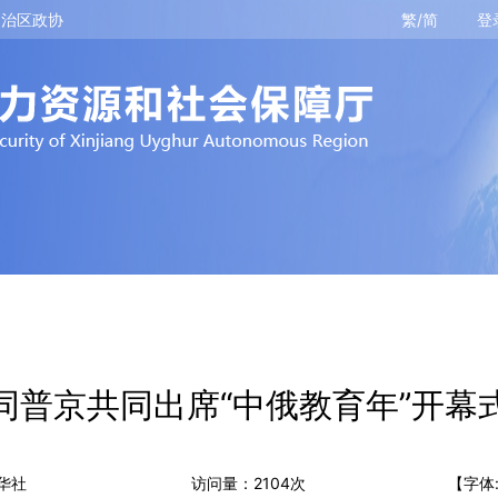
自治区政协
繁/简
登
同普京共同出席“中俄教育年”开幕
华社
访问量：
2104
次
【字体