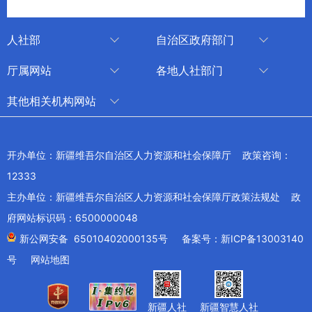
人社部
自治区政府部门
人社部
审计厅
厅属网站
各地人社部门
中国国家人才网
应急管理厅
中国新疆人才网
乌鲁木齐
其他相关机构网站
技能人才评价工作网
退役军人事务厅
新疆人事考试中心
伊犁哈萨克自治州
新华网新疆频道
国家社会保险公共服务平台
外事办公室
博尔塔拉蒙古自治州
新疆新闻网
开办单位：新疆维吾尔自治区人力资源和社会保障厅 政策咨询：
全国人社系统干部在线学习平台
住房和城乡建设厅
昌吉回族自治州
12333
新疆人民广播电台
交通运输厅
克孜勒苏柯尔克孜自治州
主办单位：新疆维吾尔自治区人力资源和社会保障厅政策法规处 政
新疆电视台
文化和旅游厅
府网站标识码：6500000048
喀什地区
天山网
商务厅
新公网安备 65010402000135号
备案号：新ICP备13003140
兵团网
号
网站地图
生态环境厅
教育部
农业农村厅
工业和信息化部
新疆人社
新疆智慧人社
卫生健康委员会