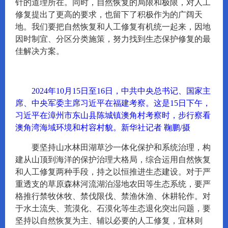
针的道理所在。同时，自然恢复的局限和极限，对人工
修复提出了更高的要求，也留下了积极作为的广阔天
地。我们要把自然恢复和人工修复有机统一起来，因地
因时制宜、分区分类施策，努力找到生态保护修复的最
佳解决方案。
2024年10月15日至16日，中共中央总书记、国家主
席、中央军委主席习近平在福建考察。这是15日下午，
习近平在漳州市东山县陈城镇澳角村考察时，步行察看
澳角湾海域环境和村容村貌。新华社记者 鞠鹏/摄
要坚持山水林田湖草沙一体化保护和系统治理，构
建从山顶到海洋的保护治理大格局，综合运用自然恢复
和人工修复两种手段，持之以恒推进生态建设。对于严
重透支的草原森林河流湖泊湿地农田等生态系统，要严
格推行禁牧休牧、禁伐限伐、禁渔休渔、休耕轮作。对
于水土流失、荒漠化、石漠化等生态退化突出问题，要
坚持以自然恢复为主、辅以必要的人工修复，宜林则