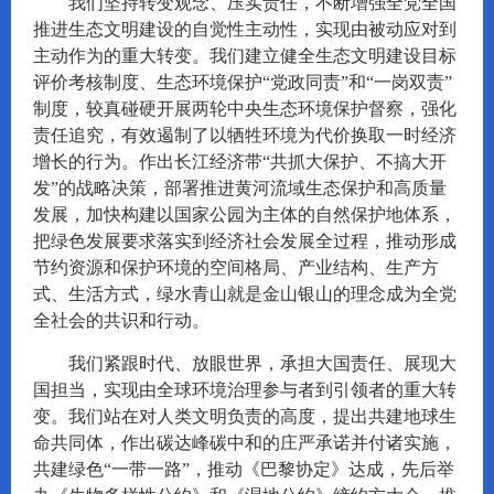
我们坚持转变观念、压实责任，不断增强全党全国
推进生态文明建设的自觉性主动性，实现由被动应对到
主动作为的重大转变。我们建立健全生态文明建设目标
评价考核制度、生态环境保护“党政同责”和“一岗双责”
制度，较真碰硬开展两轮中央生态环境保护督察，强化
责任追究，有效遏制了以牺牲环境为代价换取一时经济
增长的行为。作出长江经济带“共抓大保护、不搞大开
发”的战略决策，部署推进黄河流域生态保护和高质量
发展，加快构建以国家公园为主体的自然保护地体系，
把绿色发展要求落实到经济社会发展全过程，推动形成
节约资源和保护环境的空间格局、产业结构、生产方
式、生活方式，绿水青山就是金山银山的理念成为全党
全社会的共识和行动。
我们紧跟时代、放眼世界，承担大国责任、展现大
国担当，实现由全球环境治理参与者到引领者的重大转
变。我们站在对人类文明负责的高度，提出共建地球生
命共同体，作出碳达峰碳中和的庄严承诺并付诸实施，
共建绿色“一带一路”，推动《巴黎协定》达成，先后举