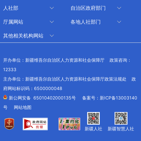
人社部
自治区政府部门
人社部
审计厅
厅属网站
各地人社部门
中国国家人才网
应急管理厅
中国新疆人才网
乌鲁木齐
其他相关机构网站
技能人才评价工作网
退役军人事务厅
新疆人事考试中心
伊犁哈萨克自治州
新华网新疆频道
国家社会保险公共服务平台
外事办公室
博尔塔拉蒙古自治州
新疆新闻网
开办单位：新疆维吾尔自治区人力资源和社会保障厅 政策咨询：
全国人社系统干部在线学习平台
住房和城乡建设厅
昌吉回族自治州
12333
新疆人民广播电台
交通运输厅
克孜勒苏柯尔克孜自治州
主办单位：新疆维吾尔自治区人力资源和社会保障厅政策法规处 政
新疆电视台
文化和旅游厅
府网站标识码：6500000048
喀什地区
天山网
商务厅
新公网安备 65010402000135号
备案号：新ICP备13003140
兵团网
号
网站地图
生态环境厅
教育部
农业农村厅
工业和信息化部
新疆人社
新疆智慧人社
卫生健康委员会
财政部