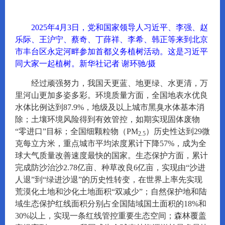
2025年4月3日，党和国家领导人习近平、李强、赵
乐际、王沪宁、蔡奇、丁薛祥、李希、韩正等来到北京
市丰台区永定河畔参加首都义务植树活动。这是习近平
同大家一起植树。新华社记者 谢环驰/摄
经过顽强努力，我国天更蓝、地更绿、水更清，万
里河山更加多姿多彩。环境质量方面，全国地表水优良
水体比例达到87.9%，地级及以上城市黑臭水体基本消
除；土壤环境风险得到有效管控，如期实现固体废物
“零进口”目标；全国细颗粒物（PM
）历史性达到29微
2.5
克每立方米，重点城市平均浓度累计下降57%，成为全
球大气质量改善速度最快的国家。生态保护方面，累计
完成防沙治沙2.78亿亩、种草改良6亿亩，实现由“沙进
人退”到“绿进沙退”的历史性转变，在世界上率先实现
荒漠化土地和沙化土地面积“双减少”；自然保护地和陆
域生态保护红线面积分别占全国陆域国土面积的18%和
30%以上，实现一条红线管控重要生态空间；森林覆盖