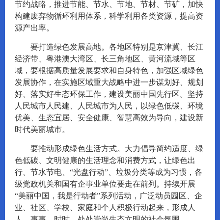
节约战略，推进节能、节水、节地、节材、节矿，加快
构建废弃物循环利用体系，科学利用各类资源，提高资
源产出率。
要打造绿色发展高地。各地区特别是京津冀、长江
经济带、粤港澳大湾区、长三角地区、黄河流域等区
域，要根据高质量发展要求和自身特色，加强区域绿色
发展协作，在实施区域重大战略中进一步谋划好、规划
好、落实好生态环保工作，建设美丽中国先行区。坚持
人民城市人民建、人民城市为人民，以绿色低碳、环境
优美、生态宜居、安全健康、智慧高效为导向，建设新
时代美丽城市。
要推动形成绿色生活方式。大力倡导简约适度、绿
色低碳、文明健康的生活理念和消费方式，让绿色出
行、节水节电、“光盘行动”、垃圾分类等成为习惯，各
级党政机关和国有企事业单位要走在前列。持续开展
“美丽中国，我是行动者”系列活动，广泛动员园区、企
业、社区、学校、家庭和个人积极行动起来，形成人
人、事事、时时、处处崇尚生态文明的社会氛围。