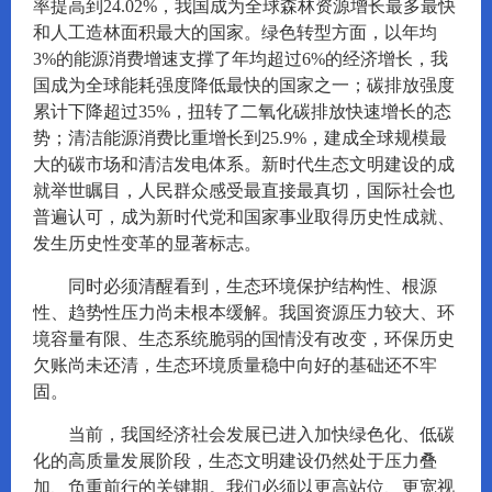
率提高到24.02%，我国成为全球森林资源增长最多最快
和人工造林面积最大的国家。绿色转型方面，以年均
3%的能源消费增速支撑了年均超过6%的经济增长，我
国成为全球能耗强度降低最快的国家之一；碳排放强度
累计下降超过35%，扭转了二氧化碳排放快速增长的态
势；清洁能源消费比重增长到25.9%，建成全球规模最
大的碳市场和清洁发电体系。新时代生态文明建设的成
就举世瞩目，人民群众感受最直接最真切，国际社会也
普遍认可，成为新时代党和国家事业取得历史性成就、
发生历史性变革的显著标志。
同时必须清醒看到，生态环境保护结构性、根源
性、趋势性压力尚未根本缓解。我国资源压力较大、环
境容量有限、生态系统脆弱的国情没有改变，环保历史
欠账尚未还清，生态环境质量稳中向好的基础还不牢
固。
当前，我国经济社会发展已进入加快绿色化、低碳
化的高质量发展阶段，生态文明建设仍然处于压力叠
加、负重前行的关键期。我们必须以更高站位、更宽视