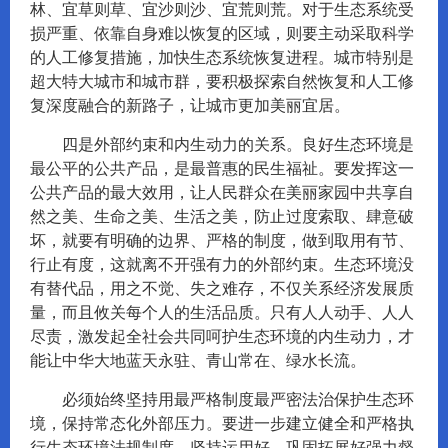
林、宜草则草、宜沙则沙、宜荒则荒。对于生态系统受
损严重、依靠自身难以恢复的区域，则要主动采取科学
的人工修复措施，加快生态系统恢复进程。城市特别是
超大特大城市和城市群，要积极探索自然恢复和人工修
复深度融合的新路子，让城市更加美丽宜居。
四是外部约束和内生动力的关系。良好生态环境是
最公平的公共产品，是最普惠的民生福祉。要发挥这一
公共产品的最大效用，让人民群众在美丽家园中共享自
然之美、生命之美、生活之美，防止过度索取、肆意破
坏，就要有明确的边界、严格的制度，做到取用有节、
行止有度，这就离不开强有力的外部约束。生态环境没
有替代品，用之不觉、失之难存，不仅关系经济发展质
量，而且攸关每个人的生活品质。只有人人动手、人人
尽责，激发起全社会共同呵护生态环境的内生动力，才
能让中华大地蓝天永驻、青山常在、绿水长流。
必须始终坚持用最严格制度最严密法治保护生态环
境，保持常态化外部压力。要进一步建立健全和严格执
行生态环境法规制度，坚持运用好、巩固拓展好强力督