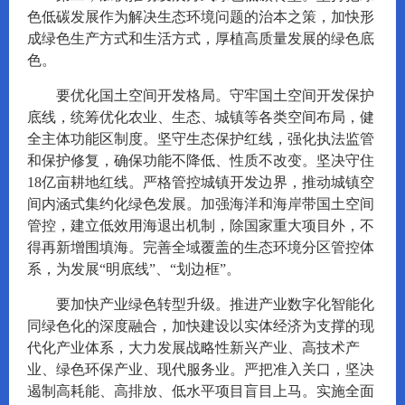
色低碳发展作为解决生态环境问题的治本之策，加快形
成绿色生产方式和生活方式，厚植高质量发展的绿色底
色。
要优化国土空间开发格局。守牢国土空间开发保护
底线，统筹优化农业、生态、城镇等各类空间布局，健
全主体功能区制度。坚守生态保护红线，强化执法监管
和保护修复，确保功能不降低、性质不改变。坚决守住
18亿亩耕地红线。严格管控城镇开发边界，推动城镇空
间内涵式集约化绿色发展。加强海洋和海岸带国土空间
管控，建立低效用海退出机制，除国家重大项目外，不
得再新增围填海。完善全域覆盖的生态环境分区管控体
系，为发展“明底线”、“划边框”。
要加快产业绿色转型升级。推进产业数字化智能化
同绿色化的深度融合，加快建设以实体经济为支撑的现
代化产业体系，大力发展战略性新兴产业、高技术产
业、绿色环保产业、现代服务业。严把准入关口，坚决
遏制高耗能、高排放、低水平项目盲目上马。实施全面