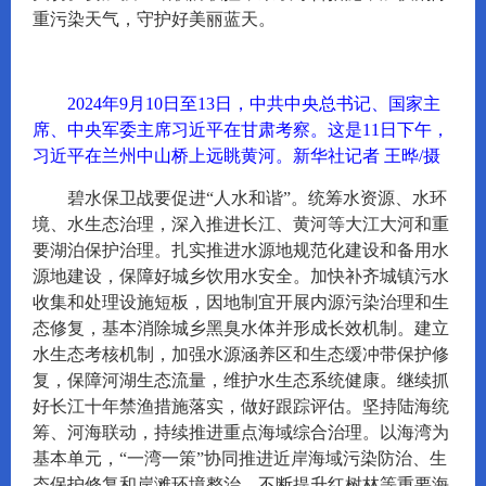
重污染天气，守护好美丽蓝天。
2024年9月10日至13日，中共中央总书记、国家主
席、中央军委主席习近平在甘肃考察。这是11日下午，
习近平在兰州中山桥上远眺黄河。新华社记者 王晔/摄
碧水保卫战要促进“人水和谐”。统筹水资源、水环
境、水生态治理，深入推进长江、黄河等大江大河和重
要湖泊保护治理。扎实推进水源地规范化建设和备用水
源地建设，保障好城乡饮用水安全。加快补齐城镇污水
收集和处理设施短板，因地制宜开展内源污染治理和生
态修复，基本消除城乡黑臭水体并形成长效机制。建立
水生态考核机制，加强水源涵养区和生态缓冲带保护修
复，保障河湖生态流量，维护水生态系统健康。继续抓
好长江十年禁渔措施落实，做好跟踪评估。坚持陆海统
筹、河海联动，持续推进重点海域综合治理。以海湾为
基本单元，“一湾一策”协同推进近岸海域污染防治、生
态保护修复和岸滩环境整治，不断提升红树林等重要海