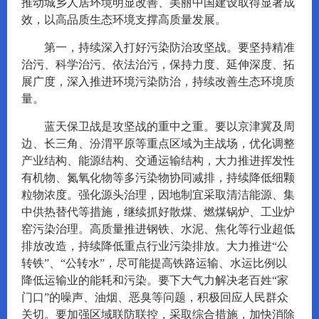
推动城乡人居环境明显改善、美丽中国建设取得显著成
效，以高品质生态环境支撑高质量发展。
第一，持续深入打好污染防治攻坚战。要坚持精准
治污、科学治污、依法治污，保持力度、延伸深度、拓
展广度，深入推进环境污染防治，持续改善生态环境质
量。
蓝天保卫战是攻坚战的重中之重。要以京津冀及周
边、长三角、汾渭平原等重点区域为主战场，优化调整
产业结构、能源结构、交通运输结构，大力推进挥发性
有机物、氮氧化物等多污染物协同减排，持续降低细颗
粒物浓度。强化源头治理，因地制宜采取清洁能源、集
中供热替代等措施，继续抓好散煤、燃煤锅炉、工业炉
窑污染治理。高质量推进钢铁、水泥、焦化等行业超低
排放改造，持续降低重点行业污染排放。大力推进“公
转铁”、“公转水”，尽可能提高铁路运输、水运比例以
降低运输业的能耗和污染。要下大气力解决老百姓“家
门口”的噪声、油烟、恶臭等问题，积极回应人民群众
关切。要加强区域联防联控，采取综合措施，加快消除