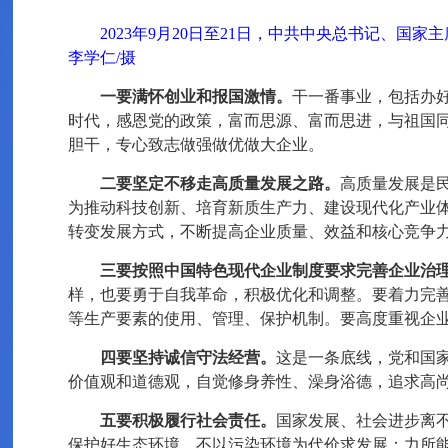
2023年9月20日至21日，中共中央总书记、
李学仁/摄
一要满怀创业和报国激情。
干一番事业，包括办
时代，感恩党的政策，富而思源、富而思进，与祖国
胆干，专心致志做强做优做大企业。
二要坚定不移走高质量发展之路。
高质量发展是
为推动科技创新、培育新质生产力、建设现代化产业
转变发展方式，不断提高企业质量、效益和核心竞争
三要按照中国特色现代企业制度要求完善企业治
样，也要勇于自我革命，积极优化和调整。要着力完
等生产要素的使用、管理、保护机制。要高度重视企
四要坚持诚信守法经营。
这是一条底线，党和国
价值观和道德观，自觉修身养性、澡身浴德，追求高
五要积极履行社会责任。
国家发展、社会进步离
保护好生态环境，不以污染环境为代价求发展；力所