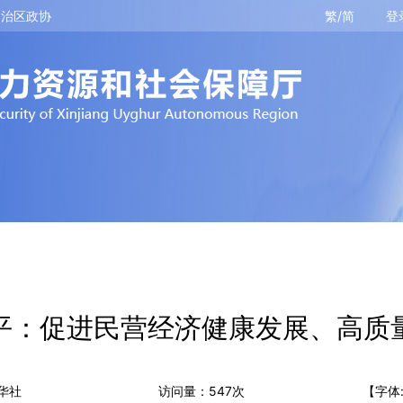
自治区政协
繁/简
登
平：促进民营经济健康发展、高质
华社
访问量：
547
次
【字体