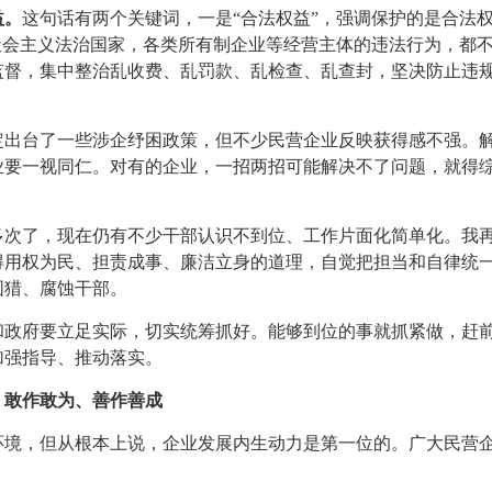
益。
这句话有两个关键词，一是“合法权益”，强调保护的是合法
社会主义法治国家，各类所有制企业等经营主体的违法行为，都
监督，集中整治乱收费、乱罚款、乱检查、乱查封，坚决防止违
定出台了一些涉企纾困政策，但不少民营企业反映获得感不强。
业要一视同仁。对有的企业，一招两招可能解决不了问题，就得
次了，现在仍有不少干部认识不到位、工作片面化简单化。我再次
得用权为民、担责成事、廉洁立身的道理，自觉把担当和自律统
围猎、腐蚀干部。
和政府要立足实际，切实统筹抓好。能够到位的事就抓紧做，赶
加强指导、推动落实。
，敢作敢为、善作善成
环境，但从根本上说，企业发展内生动力是第一位的。广大民营