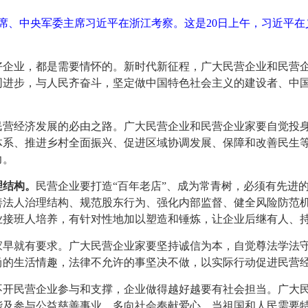
国家主席、中央军委主席习近平在浙江考察。这是20日上午，习近
好企业，都是需要情怀的。新时代新征程，广大民营企业和民营
同进步，与人民齐奋斗，坚定做中国特色社会主义的建设者、中
民营经济发展的必由之路。广大民营企业和民营企业家要自觉投
体系、推进乡村全面振兴、促进区域协调发展、保障和改善民生
力。
理结构。
民营企业要打造“百年老店”、成为常青树，必须有先进
善法人治理结构、规范股东行为、强化内部监督、健全风险防范
业接班人培养，有针对性地加以塑造和锤炼，让企业后继有人、
家早就有要求。广大民营企业家要坚持诚信为本，自觉尊法学法
尚的生活情趣，法律不允许的事坚决不做，以实际行动促进民营
不开民营企业参与和支撑，企业做得越好越要有社会担当。广大
能及参与公益慈善事业，多向社会奉献爱心。当祖国和人民需要