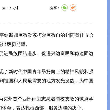
:
大
中
小
】
分享：
近平给新疆克孜勒苏柯尔克孜自治州阿图什市哈
提出殷切期望。
促进民族团结进步、促进兴边富民和稳边固边
现了新时代中国青年昂扬向上的精神风貌和强
到祖国和人民最需要的地方发光发热，为中国
成为克州首个西部计划志愿者包校支教的试点学
和体会，表达扎根西部、服务边疆的决心。