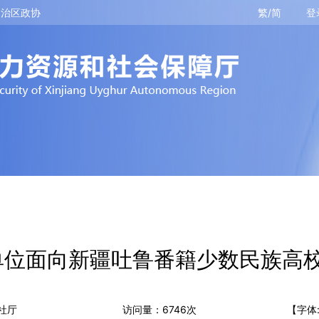
自治区政协
繁/简
登
业单位面向新疆吐鲁番籍少数民族高
社厅
访问量：
6746
次
【字体