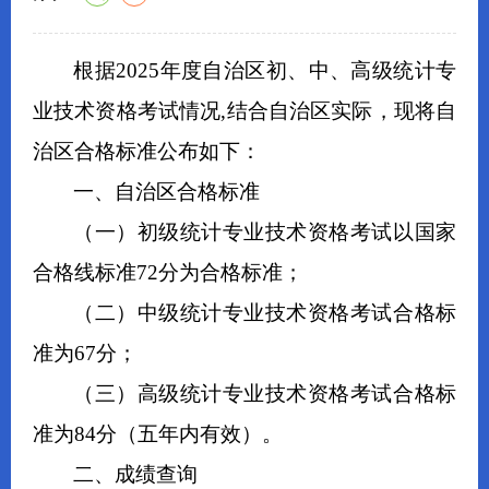
根据
202
5
年度自治区初、中、高级
统计专
业技术
资格
考试情况
,
结合
自治区
实际，
现将自
治区合格标准公布如下：
一、自治区合格标准
（一）
初级
统计专业技术
资格考试
以国家
合格线标准
72
分为合格标准；
（二）
中
级
统计专业技术
资格考试
合格标
准为
67
分
；
（三）
高
级
统计专业技术
资格考试
合格标
准为
84
分（五年内有效）。
二、成绩查询