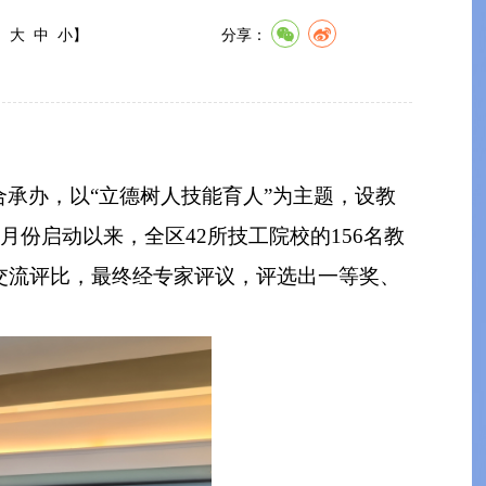
:
大
中
小
】
分享：
承办，以“立德树人技能育人”为主题，设教
份启动以来，全区42所技工院校的156名教
交流评比，最终经专家评议，评选出一等奖、