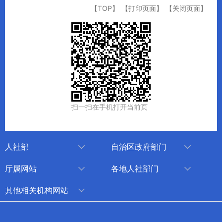
【TOP】
【打印页面】
【关闭页面】
扫一扫在手机打开当前页
人社部
自治区政府部门
人社部
审计厅
厅属网站
各地人社部门
中国国家人才网
应急管理厅
中国新疆人才网
乌鲁木齐
其他相关机构网站
技能人才评价工作网
退役军人事务厅
新疆人事考试中心
伊犁哈萨克自治州
新华网新疆频道
国家社会保险公共服务平台
外事办公室