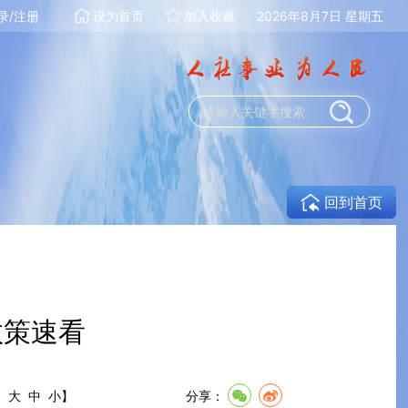
录/注册
设为首页
加入收藏
2026年8月7日 星期五
回到首页
政策速看
:
大
中
小
】
分享：