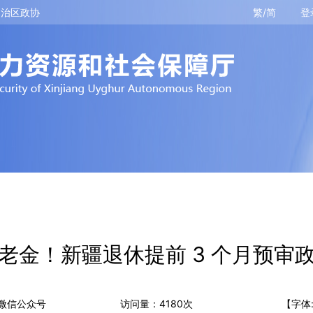
自治区政协
繁/简
登
老金！新疆退休提前 3 个月预审
微信公众号
访问量：
4180
次
【字体