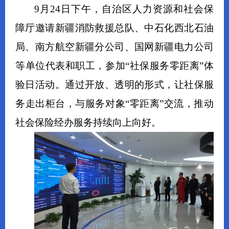
9月24日下午
，自治区
人力资源和社会保
障厅
邀请
新疆消防救援总队、中石化西北石油
局、南方航空新疆分公司、国网新疆电力公司
等
单位代表
和职工
，
参加
“社保服务零距离”体
验日活动。
通过开放、透明的形式，让社保服
务走出柜
台
，与服务对象
“
零距离
”交流，推动
社会保险经办服务持续向上向好。