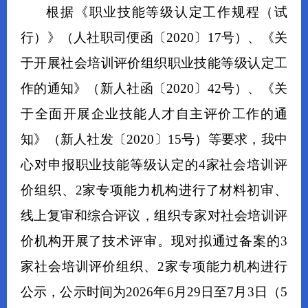
根据《职业技能等级认定工作规程（试
行）》（人社职司便函〔
2020
〕
17
号）
、
《关
于开展社会培训评价组织职业技能等级认定工
作的通知》（新人社函〔
2020
〕
42
号）
、
《关
于
全面开展企业技能人才自主评价工作的
通
知》（新人社
发
〔
2020
〕
15
号）
等
要求，
我中
心
对申报
职业技能等级认定的
4
家社会培训评
价组织、
2
家专项能力机构进行了材料初审、
线上复审和综合评议，组织专家对社会培训评
价机构开展了技术评审。现对
拟通过备案的
3
家社会培训评价组织、
2
家专项能力机构
进行
公示，公示时间为
202
6
年
6
月
29
日
至
7
月
3
日（
5