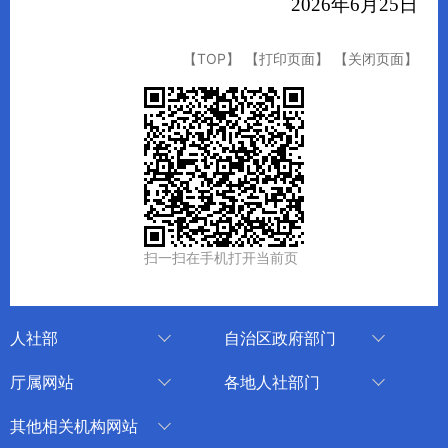
202
6
年
6
月
25
日
【TOP】
【打印页面】
【关闭页面】
扫一扫在手机打开当前页
人社部
自治区政府部门
人社部
审计厅
厅属网站
各地人社部门
中国国家人才网
应急管理厅
中国新疆人才网
乌鲁木齐
其他相关机构网站
技能人才评价工作网
退役军人事务厅