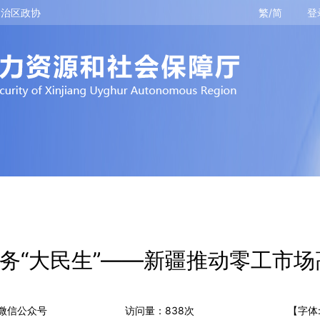
自治区政协
繁/简
登
服务“大民生”——新疆推动零工市
微信公众号
访问量：
838
次
【字体