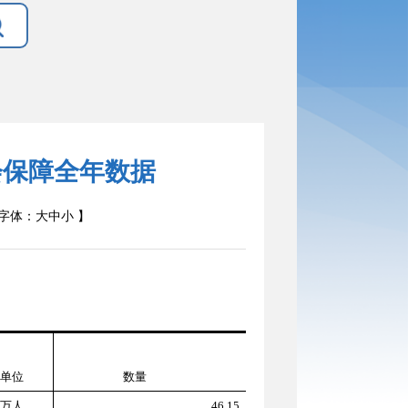
会保障全年数据
字体：
大
中
小
】
单位
数量
万人
46.15