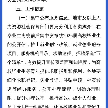
五、工作措施
（一）集中公布服务信息。
地市及以上人
力资源社会保障部门要
充分利用各类媒介，
在
毕业生离校前后
集中发布致202
6
届高校毕业生
的公开信，
推出就业创业政策、就业创业服务
项目、
服务机构目录
、
求助途径、招聘渠道
“五
个清单”，有效提升宣传覆盖面和知晓度，为高
校毕业生等青年提供求职指引和便利
。
各地要
细化求职登记、失业登记、补贴申领、档案转
递等经办服务，
公开办理流程，明确办理时
限，
提升办理效率。
推行高效办成
个人创业、
员工录用“一件事”
等
，
让高校毕业生和登记失