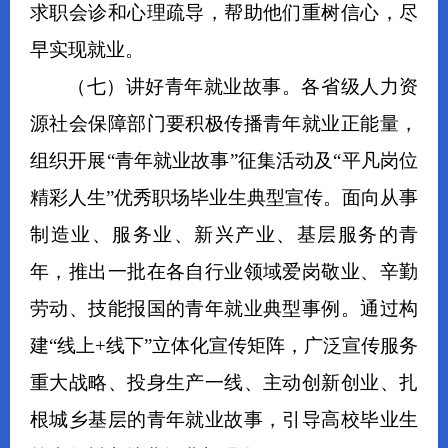
求职会诊和心理疏导，帮助他们重树信心，
尽
早实现就业
。
（
七
）
讲好青年就业故事
。
各
省级人力资
源社会保障部门
要积极
传播青年就业正能量，
组织
开展
“青年就业故事”征集
活动
及“平凡岗位
精彩人生”优秀职场毕业生典型宣传。
面向从事
制造业、服务业、新兴产业、基层服务的青
年，推出一批在各自行业领域爱岗敬业、辛勤
劳动、技能报国的青年就业典型事例。
通过
构
建“线上+线下”立体化宣传矩阵，
广泛宣传服务
重大战略、投身生产一线、主动创新创业、扎
根城乡基层的青年就业故事，
引导高校毕业生