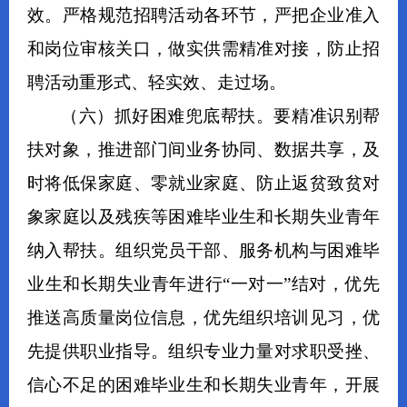
效。严格规范招聘活动各环节，
严把企业准入
和岗位审核关口，做实供需精准对接，
防止招
聘活动重形式、轻实效、走过场
。
（
六
）抓好困难
兜底帮扶
。
要精准识别帮
扶对象，推进部门间业务协同、数据共享，
及
时将
低保家庭、零就业家庭、
防止返贫
致贫
对
象家庭
以及残疾等困难毕业生
和长期失业青年
纳入帮扶。
组织党员干部、服务机构与
困难毕
业生
和长期失业青年进行
“一对一”结对
，
优先
推送高质量岗位信息，优先组织培训见习，优
先提供职业指导。组织专业力量对求职受挫、
信心不足的困难毕业生和长期失业青年，开展