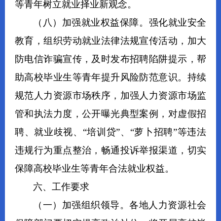
等青年树立就业择业新观念。
（
八
）
加强
就业权益
保障
。
强化就业安全
教育，组织劳动就业法律法规宣传
活动
，
加大
防电信诈骗
宣传
，及时发布招聘陷阱提示
，
帮
助高校毕业生等青年提升风险防范意识。
持续
规范人力资源市场秩序，
加强人力资源市场监
管和执法力度，
公开
曝光典型案例，
对虚假招
聘、就业歧视、“培训贷”、
“萝卜招聘”
等违法
违规行为重点整治，畅通投诉举报渠道，切实
保障高校毕业生等青年合法就业权益。
六、工作要求
（一）
加强组织领导
。
各地
人力资源社会