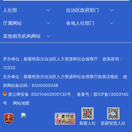
人社部
自治区政府部门
人社部
审计厅
厅属网站
各地人社部门
中国国家人才网
应急管理厅
中国新疆人才网
乌鲁木齐
其他相关机构网站
技能人才评价工作网
退役军人事务厅
新疆人事考试中心
伊犁哈萨克自治州
新华网新疆频道
国家社会保险公共服务平台
外事办公室
博尔塔拉蒙古自治州
新疆新闻网
开办单位：新疆维吾尔自治区人力资源和社会保障厅 政策咨询：
全国人社系统干部在线学习平台
住房和城乡建设厅
昌吉回族自治州
12333
新疆人民广播电台
交通运输厅
克孜勒苏柯尔克孜自治州
主办单位：新疆维吾尔自治区人力资源和社会保障厅政策法规处 政
新疆电视台
文化和旅游厅
府网站标识码：6500000048
喀什地区
天山网
商务厅
新公网安备 65010402000135号
备案号：新ICP备13003140
兵团网
号
网站地图
生态环境厅
教育部
农业农村厅
工业和信息化部
新疆人社
新疆智慧人社
卫生健康委员会
财政部