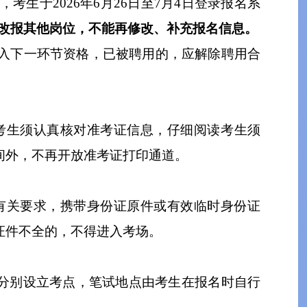
，考生于
202
6
年
6
月
26
日至
7
月
4
日
登录报名系
改报其他岗位
，不能再修改、补充报名信息
。
入下一环节资格，已被聘用的，应解除聘用合
考生须认真核对准考证信息，仔细阅读考生须
间外，不再开放准考证打印通道。
有关要求，携带身份证原件或有效临时身份证
证件不全的，不得进入考场。
分别设立考点，笔试地点由考生在报名时自行