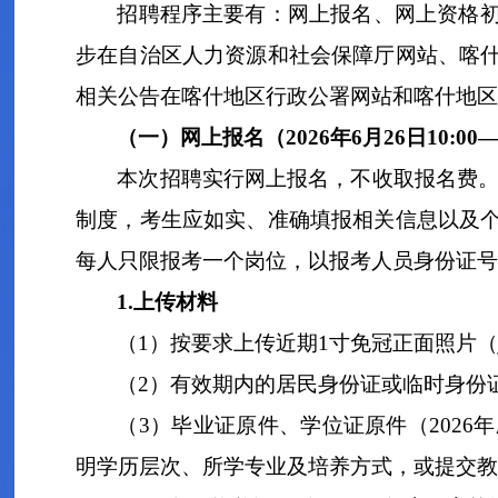
招聘程序主要有：网上报名、
网上
资格
步在自治区人力资源和社会保障厅网站、喀
相关公告在喀什地区行政公署网站和喀什地区
（一）网上报名（
202
6
年
6
月
26
日
10:00
本次招聘实行网上报名，不收取报名费
制度，考生应如实、准确填报相关信息以及
每人只限报考一个岗位，以报考人员身份证号
1.
上传材料
（
1
）
按要求上传近期
1
寸免冠正面照片
（
2
）有效期内的居民身份证或临时身份
（
3
）
毕业证原件、学位证原件
（
202
6
年
明学历层次、所学专业及培养方式，
或
提交
教