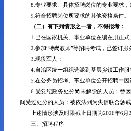
8
.
专业要求。
具体招聘岗位
的
专业要求，
9.
符合招聘岗位所要求的其他资格条件。
（二）有下列情形之一者，不得报考
：
1.
已在
国家机关、事业单位在编
在册正式
2
.
参加
“
特岗教师
”
等招聘考试，已签订服
3
.
现役军人；
4
.
自治区统一组织选派到基层乡镇工作服
5
.
在公务员招考、事业单位公开招聘中因
6
.
受党纪政务处分尚未解除的人员；曾因
间受过处分的人员；
被依法列为失信联合惩戒
上述情形涉及时限截止日期为
2026
年
6
月
三
、招聘程序