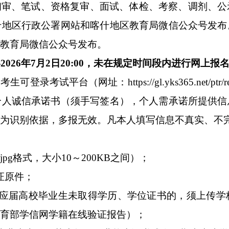
初审、笔试、资格复审、面试、体检、考察、
调剂
、公
什地区行政公署网站和喀什地区教育局微信公众号发布
教育局微信公众号发布。
—
202
6
年
7
月
2
日
20
:00
，未在规定时间段内进行网上报
。
考生可登录考试平台（
网址：https://gl.yks365.net/pt
个人诚信承诺书
（须手写签名）
，个人需承诺所提供信
为识别依据，多报无效。凡本人填写信息不真实、不
（
jpg
格式，大小
10
～
200
KB
之间
）；
证原件；
应届高校毕业生未取得学历、学位证书的
，
须
上传
学
育部
学信网
学籍在线验证报告
）；