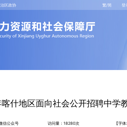
自治区政协
繁/简
登
6年喀什地区面向社会公开招聘中学
微信公众号
访问量：
18280
次
【字体