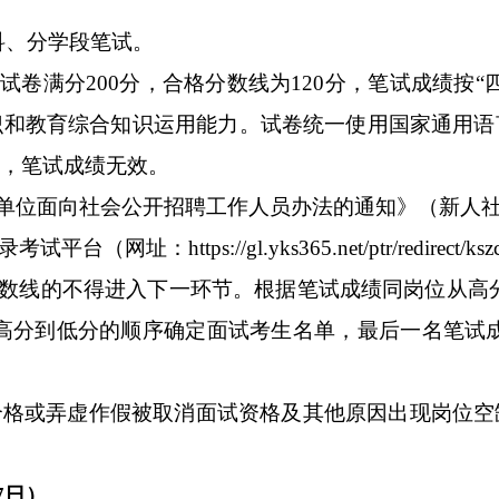
科、分学段笔试。
，
试卷满分
200
分，合格分数线为
120
分，
笔试成绩按
“
识和教育综合
知识
运用能力。
试卷统一使用国家通用语
，笔试成绩无效。
单位面向社会公开招聘工作人员办法的通知》（新人
录
考试平台
（网址：
https://gl.yks365.net/ptr/redirect/ksz
数线的不得进入下一环节。根据笔试成绩同岗位从高
高分到低分的顺序确定面试考生名单，最后一名笔试
合格或弄虚作假被取消面试资格及其他原因出现岗位空
7
日
）