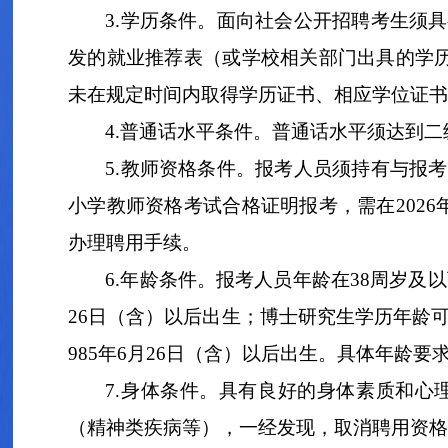
3
.
学历条件。
面向社会公开招聘考生须具
发的就业推荐表（或学校相关部门出具的学
未在规定时间内取得学历证书、相应学位证书
4
.
普通话水平条件。普通话水平须达到二
5
.
教师资格条件。报考人员须
持有与报考
小学教师资格考试合格证明报考，需
在
202
6
办理聘用手续。
6
.
年龄条件。
报考人员年龄在
38
周岁及以
26
日（含）以后出生；博士研究生学历年龄
985
年
6
月
26
日（含）以后出生
。具体
年龄
要
7.
身体条件。
具有良好的身体素质和心
（精神类疾病等），一经发现，取消聘用资格