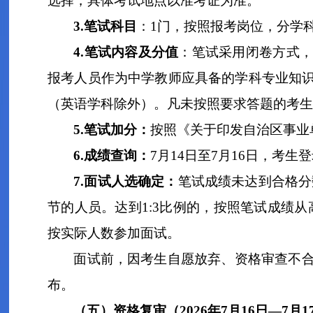
选择，具体考试地点以准考证为准。
3
.
笔试科目
：
1
门，按照报考岗位，分学
4
.
笔试内容及分值
：
笔试采用闭卷方式
报考人员作为中学教师应具备的
学科
专业知
（英语学科除外）
。凡未按照要求答题的考生
5.
笔试加分：
按照《关于印发自治区事业
6
.
成绩查询：
7
月
14
日
至
7
月
16
日，考生登
7.
面试人选确定
：
笔试成绩未达到合格分
节的人员。达到
1:3
比例的，按照笔试成绩从
按实际人数参加面试
。
面试前，因考生自愿放弃、资格审查不
布。
（五）资格复审
（
202
6
年
7
月
16
日
—7
月
1