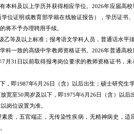
有本科及以上学历并获得相应学位。
202
6
年应届高校
历学位证明或教育部学籍在线验证报告），
学历证书
的将不予办理聘用手续。
级乙等及以上标准；报考语文学科人员，普通话水平
学科一致的高级中学
教师资格
证书
。
202
6
年普通高校
年
7
月
31
日以前取得
报考岗位要求的教师资格证书
，
未
下
，即
1987
年
6
月
26
日（含）以后出生；硕士研究生
可放宽至
50
周岁及以下，即
1975
年
6
月
26
日（含）以后
求以岗位设置为准。
理素质，五官端正，无传染性疾病，无精神病史，适
。