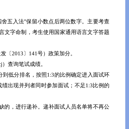
四舍五入法
”
保留小数点后两位数字
。
主要考查
言文字命制，考生使用国家通用语言文字答题
社发
〔
2013
〕
141
号
）政策加分。
cj
）
查询笔试成绩
。
分到低分排名，按照
1:3
的比例确定进入面试环
成绩出现并列者同时参加面试；
不足
1:3
比例的
缺的，进行递补。递补面试人员名单将不再公