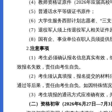
（
4
）
教师资格证原件（
202
6
年应届高校
（
5
）
普通话水平等级证书原件
；
（
6
）大学生服务西部计划志愿者、“三
（
7
）
退役军人须上传退役军人相关证件
（
8
）国有企、事业单位在职人员须提供
2.
注意事项
（
1
）
考生必须确认报名信息真实有效，
致报名失败，责任由考生自负。
（
2
）
考生须认真填报，报名提交的材料
通过等后果，责任由考生自负。如因特殊情况
（
3
）
考生填报的通讯方式应准确有效，
（二）资格初审（
202
6
年
6
月
27
日
—
7
月
3