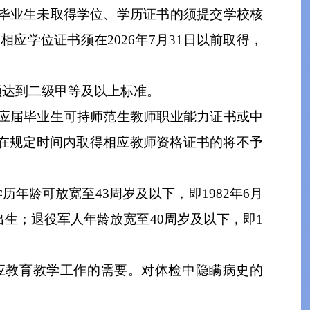
毕业生未取得学位、学历证书的须提交学校核
、相应学位证书须在
202
6
年
7
月
31
日以前取得
，
须达到二级甲等及以上标准。
应届毕业生
可持师范生教师职业能力证书或中
在规定时间内取得相应教师资格证书的将不予
学历年龄可放宽至
43
周岁及以下，即
1982
年
6
月
出生；
退役军人年龄
放宽至
40
周岁
及以下，即
1
应教育教学工作的需要。对体检中隐瞒病史的