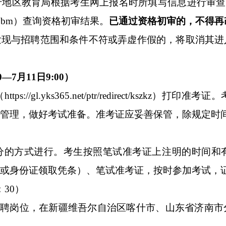
什地区教育局根据考生网上报名时所填写信息进行审查
dqbm
）
查询资格初审结果。
已通过资格初审的，不得再
发现与招聘范围和条件不符或弄虚作假的，将取消其进
0
—
7
月
11
日
9
:00
）
（
https://gl.yks365.net/ptr/redirect/kszkz
）
打印准考证
。
管理，做好考试准备。
准考证应
妥
善保管
，除规定时
分的方式进行。考生按照笔试准考证上注明的时间和
或身份证领取
凭条）
、笔试准考证，按时参加考试，
：
30
）
招聘岗位，
在新疆
维吾尔自治区喀什
市、
山东省济南市