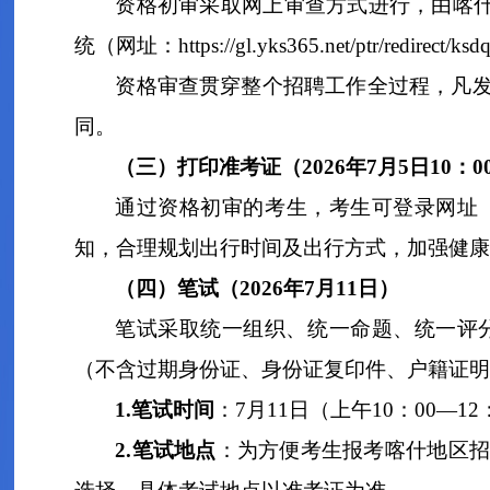
资格初审采取网上审查方式进行，由喀
统
（
网址：
https://gl.yks365.net/ptr/redirect/ks
资格审查贯穿整个招聘工作全过程，凡
同。
（三
）打印准考证（
202
6
年
7
月
5
日
10
：
0
通过资格初审的考生，
考生可登录网址
知，合理规划出行时间及出行方式，加强健康
（四）笔试
（
202
6
年
7
月
11
日
）
笔试采取统一组织、统一命题、统一评
（不含过期身份证、身份证复印件、户籍证明
1
.
笔试时间
：
7
月
11
日
（上午
10
：
00
—
12
2
.
笔试地点
：为方便考生报考喀什地区