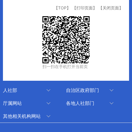
【TOP】
【打印页面】
【关闭页面】
扫一扫在手机打开当前页
人社部
自治区政府部门
人社部
审计厅
厅属网站
各地人社部门
中国国家人才网
应急管理厅
中国新疆人才网
乌鲁木齐
其他相关机构网站
技能人才评价工作网
退役军人事务厅
新疆人事考试中心
伊犁哈萨克自治州
新华网新疆频道