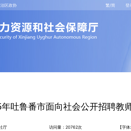
自治区政协
繁/简
登
25年吐鲁番市面向社会公开招聘教
社厅
访问量：
20762
次
【字体