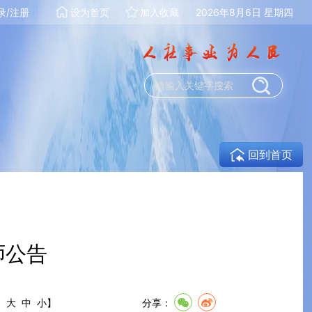
录/注册
设为首页
加入收藏
2026年8月6日 星期四
回到首页
师公告
:
大
中
小
】
分享：